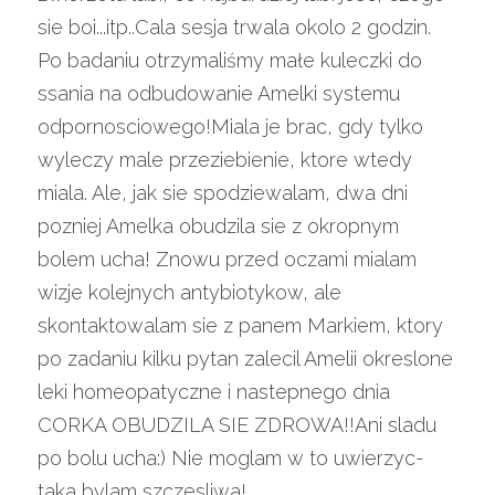
sie boi...itp..Cala sesja trwala okolo 2 godzin. 
Po badaniu otrzymaliśmy małe kuleczki do 
ssania na odbudowanie Amelki systemu 
odpornosciowego!Miala je brac, gdy tylko 
wyleczy male przeziebienie, ktore wtedy 
miala. Ale, jak sie spodziewalam, dwa dni 
pozniej Amelka obudzila sie z okropnym 
bolem ucha! Znowu przed oczami mialam 
wizje kolejnych antybiotykow, ale 
skontaktowalam sie z panem Markiem, ktory 
po zadaniu kilku pytan zalecil Amelii okreslone 
leki homeopatyczne i nastepnego dnia 
CORKA OBUDZILA SIE ZDROWA!!Ani sladu 
po bolu ucha:) Nie moglam w to uwierzyc-
taka bylam szczesliwa!