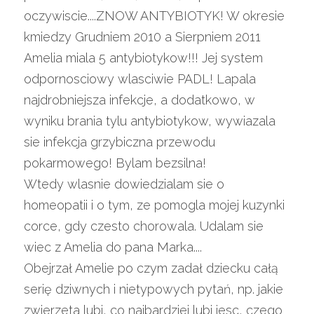
oczywiscie....ZNOW ANTYBIOTYK! W okresie 
kmiedzy Grudniem 2010 a Sierpniem 2011 
Amelia miala 5 antybiotykow!!! Jej system 
odpornosciowy wlasciwie PADL! Lapala 
najdrobniejsza infekcje, a dodatkowo, w 
wyniku brania tylu antybiotykow, wywiazala 
sie infekcja grzybiczna przewodu 
pokarmowego! Bylam bezsilna!
Wtedy wlasnie dowiedzialam sie o 
homeopatii i o tym, ze pomogla mojej kuzynki 
corce, gdy czesto chorowala. Udalam sie 
wiec z Amelia do pana Marka....
Obejrzał Amelie po czym zadał dziecku całą 
serię dziwnych i nietypowych pytań, np. jakie 
zwierzeta lubi, co najbardziej lubi jesc, czego 