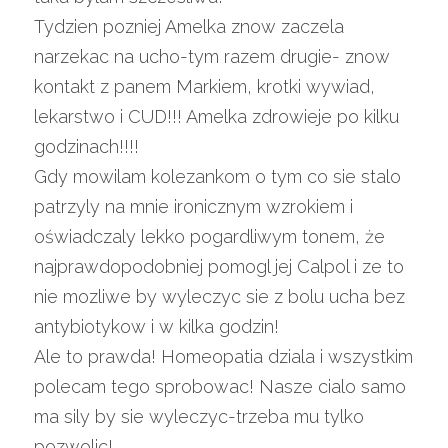
Tydzien pozniej Amelka znow zaczela 
narzekac na ucho-tym razem drugie- znow 
kontakt z panem Markiem, krotki wywiad, 
lekarstwo i CUD!!! Amelka zdrowieje po kilku 
godzinach!!!!
Gdy mowilam kolezankom o tym co sie stalo 
patrzyly na mnie ironicznym wzrokiem i 
oświadczaly lekko pogardliwym tonem, że 
najprawdopodobniej pomogl jej Calpol i ze to 
nie mozliwe by wyleczyc sie z bolu ucha bez 
antybiotykow i w kilka godzin!
Ale to prawda! Homeopatia dziala i wszystkim 
polecam tego sprobowac! Nasze cialo samo 
ma sily by sie wyleczyc-trzeba mu tylko 
pozwolic!